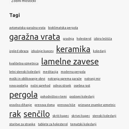
Zobni mostički
Tagi
avtomatska garažna vrata
bioklimatska pergola
garažna vrata
gradnja
holesterol
izbira ležišča
keramika
izgled obraza
izkušnje kupcev
koledarji
lamelne zavese
kvalitetna vzmetnica
letni stenski koledarji
meditacija
moderna pergola
moški in oblikovanje obrvi
notranja oprema garaže
notranji mir
nova postelja
nočni sprehod
odnos strank
osebna rast
pergola
pohodništvo v temi
poslovni koledarji
pravilno dihanje
prenova doma
prenova hiše
priznane znamke vzmetnic
rak
senčilo
skriti kupec
skrivni kupec
stenski koledarji
storitve za stranke
tablete za holesterol
tematski koledarji