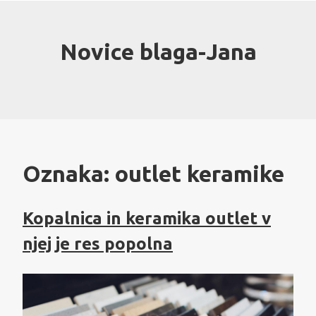
Skip
to
content
Novice blaga-Jana
Oznaka:
outlet keramike
Kopalnica in keramika outlet v
njej je res popolna