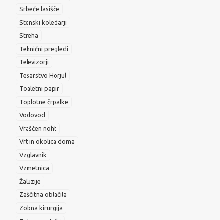
Srbeče lasišče
Stenski koledarji
Streha
Tehnični pregledi
Televizorji
Tesarstvo Horjul
Toaletni papir
Toplotne črpalke
Vodovod
Vraščen noht
Vrt in okolica doma
Vzglavnik
Vzmetnica
Žaluzije
Zaščitna oblačila
Zobna kirurgija