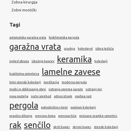
Zobna kirurgija
Zobni mostički
Tagi
avtomatska garažna vrata
bioklimatska pergola
garažna vrata
gradnja
holesterol
izbira ležišča
keramika
izgled obraza
izkušnje kupcev
koledarji
lamelne zavese
kvalitetna vzmetnica
letni stenski koledarji
meditacija
moderna pergola
moški in oblikovanje obrvi
notranja oprema garaže
notranji mir
nova postelja
nočni sprehod
odnos strank
osebna rast
pergola
pohodništvo v temi
poslovni koledarji
pravilno dihanje
prenova doma
prenova hiše
priznane znamke vzmetnic
rak
senčilo
skriti kupec
skrivni kupec
stenski koledarji