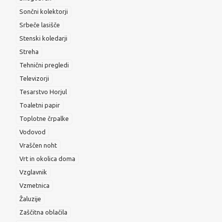
Sončni kolektorji
Srbeče lasišče
Stenski koledarji
Streha
Tehnični pregledi
Televizorji
Tesarstvo Horjul
Toaletni papir
Toplotne črpalke
Vodovod
Vraščen noht
Vrt in okolica doma
Vzglavnik
Vzmetnica
Žaluzije
Zaščitna oblačila