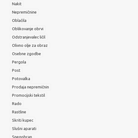
Nakit
Nepremičnine
Oblačila
Oblikovanje obrvi
Odstranjevalec ličil
Olivno olje za obraz
Osebne zgodbe
Pergola
Post
Potovalka
Prodaja nepremičnin
Promocijski tekstil
Rado
Rastline
Skriti kupec
Slušni aparati
Snegobran