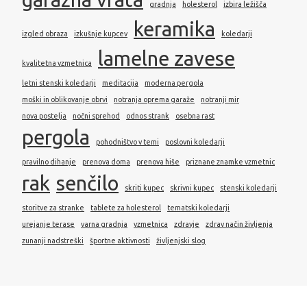
gradnja
holesterol
izbira ležišča
keramika
izgled obraza
izkušnje kupcev
koledarji
lamelne zavese
kvalitetna vzmetnica
letni stenski koledarji
meditacija
moderna pergola
moški in oblikovanje obrvi
notranja oprema garaže
notranji mir
nova postelja
nočni sprehod
odnos strank
osebna rast
pergola
pohodništvo v temi
poslovni koledarji
pravilno dihanje
prenova doma
prenova hiše
priznane znamke vzmetnic
rak
senčilo
skriti kupec
skrivni kupec
stenski koledarji
storitve za stranke
tablete za holesterol
tematski koledarji
urejanje terase
varna gradnja
vzmetnica
zdravje
zdrav način življenja
zunanji nadstreški
športne aktivnosti
življenjski slog