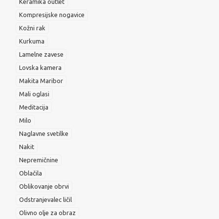
Keramika outlet
Kompresijske nogavice
Kožni rak
Kurkuma
Lamelne zavese
Lovska kamera
Makita Maribor
Mali oglasi
Meditacija
Milo
Naglavne svetilke
Nakit
Nepremičnine
Oblačila
Oblikovanje obrvi
Odstranjevalec ličil
Olivno olje za obraz