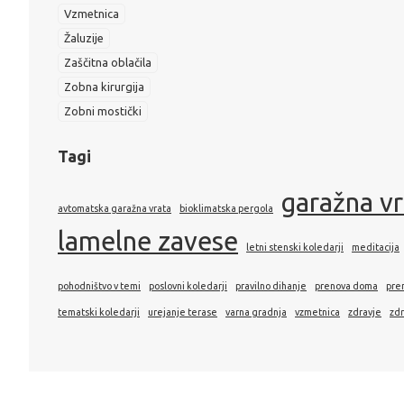
Vzmetnica
Žaluzije
Zaščitna oblačila
Zobna kirurgija
Zobni mostički
Tagi
garažna v
avtomatska garažna vrata
bioklimatska pergola
lamelne zavese
letni stenski koledarji
meditacija
pohodništvo v temi
poslovni koledarji
pravilno dihanje
prenova doma
pre
tematski koledarji
urejanje terase
varna gradnja
vzmetnica
zdravje
zdr