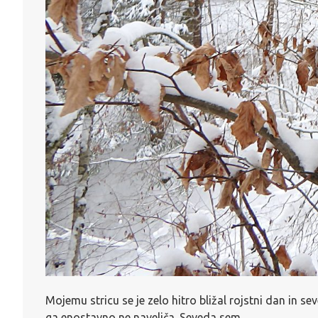
Mojemu stricu se je zelo hitro bližal rojstni dan in se
ga enostavno ne naveliča. Seveda sem…