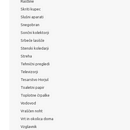
Rastline
Skriti kupec
Slušni aparati
Snegobran
Sončni kolektorji
Srbeče lasišče
Stenski koledarji
Streha
Tehnični pregledi
Televizorji
Tesarstvo Horjul
Toaletni papir
Toplotne črpalke
Vodovod
Vraščen noht
Vrt in okolica doma
Vzglavnik