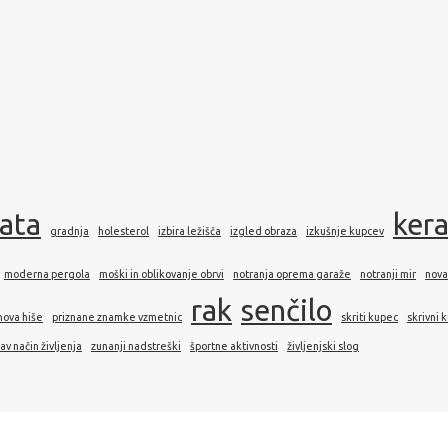
rata
ker
gradnja
holesterol
izbira ležišča
izgled obraza
izkušnje kupcev
moderna pergola
moški in oblikovanje obrvi
notranja oprema garaže
notranji mir
nova
rak
senčilo
nova hiše
priznane znamke vzmetnic
skriti kupec
skrivni 
av način življenja
zunanji nadstreški
športne aktivnosti
življenjski slog