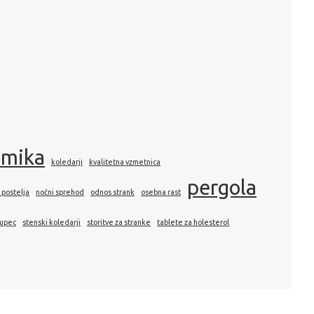
amika
koledarji
kvalitetna vzmetnica
pergola
 postelja
nočni sprehod
odnos strank
osebna rast
kupec
stenski koledarji
storitve za stranke
tablete za holesterol