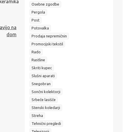
a keramika
Osebne zgodbe
Pergola
Post
avijo na
Potovalka
dom
Prodaja nepremičnin
Promocijski tekstil
Rado
Rastline
Skriti kupec
Slušni aparati
Snegobran
Sončni kolektorji
Srbeče lasišče
Stenski koledarji
Streha
Tehnični pregledi
Televizorji