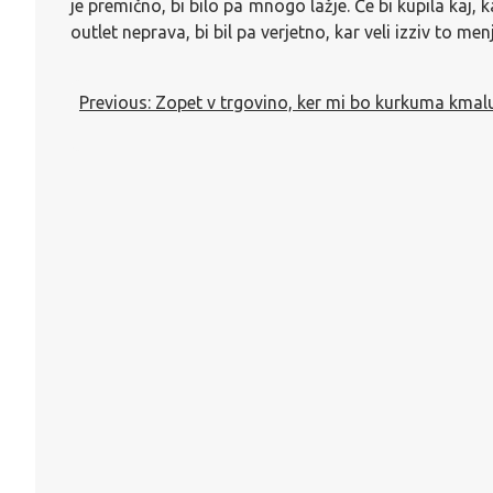
je premično, bi bilo pa mnogo lažje. Če bi kupila kaj, 
outlet neprava, bi bil pa verjetno, kar veli izziv to menj
Navigacija
Previous:
Zopet v trgovino, ker mi bo kurkuma kmal
prispevka