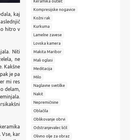
Keramika outlet
Kompresijske nogavice
dala, kaj
Kožni rak
aslednjič
Kurkuma
lo hitro v
Lamelne zavese
Lovska kamera
ala. Niti
Makita Maribor
elela, ne
Mali oglasi
e. Kakšne
Meditacija
pak je pa
Milo
er mi res
Naglavne svetilke
ko delam,
Nakit
eminjala.
Nepremičnine
rsikakšni
Oblačila
Oblikovanje obrvi
 keramika
Odstranjevalec ličil
. Vse, kar
Olivno olje za obraz