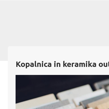
Skip
to
content
Kopalnica in keramika out