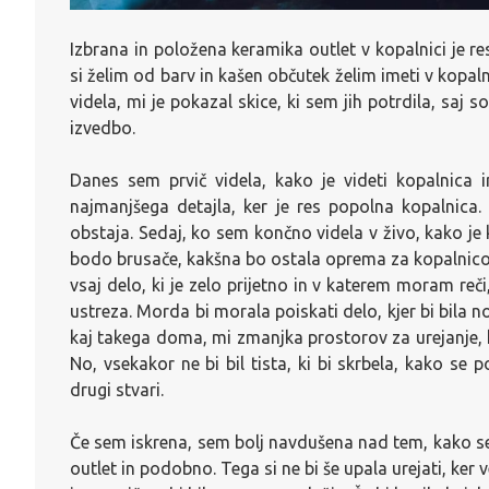
Izbrana in položena keramika outlet v kopalnici je re
si želim od barv in kašen občutek želim imeti v kopal
videla, mi je pokazal skice, ki sem jih potrdila, saj s
izvedbo.
Danes sem prvič videla, kako je videti kopalnica i
najmanjšega detajla, ker je res popolna kopalnica.
obstaja. Sedaj, ko sem končno videla v živo, kako je 
bodo brusače, kakšna bo ostala oprema za kopalnico, d
vsaj delo, ki je zelo prijetno in v katerem moram reč
ustreza. Morda bi morala poiskati delo, kjer bi bila n
kaj takega doma, mi zmanjka prostorov za urejanje, ke
No, vsekakor ne bi bil tista, ki bi skrbela, kako se
drugi stvari.
Če sem iskrena, sem bolj navdušena nad tem, kako se
outlet in podobno. Tega si ne bi še upala urejati, ker v