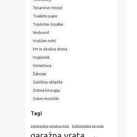
Tesarstvo Horjul
Toaletni papir
Toplotne črpalke
Vodovod
Vraščen noht
Vrt in okolica doma
Vzglavnik
Vzmetnica
Žaluzije
Zaščitna oblačila
Zobna kirurgija
Zobni mostički
Tagi
avtomatska garažna vrata
bioklimatska pergola
garažna vrata