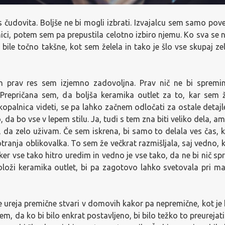
s čudovita. Boljše ne bi mogli izbrati. Izvajalcu sem samo pove
nici, potem sem pa prepustila celotno izbiro njemu. Ko sva se n
o bile točno takšne, kot sem želela in tako je šlo vse skupaj ze
n prav res sem izjemno zadovoljna. Prav nič ne bi spreminj
 Prepričana sem, da boljša keramika outlet za to, kar sem ž
kopalnica videti, se pa lahko začnem odločati za ostale detajl
a bo vse v lepem stilu. Ja, tudi s tem zna biti veliko dela, am
i, da zelo uživam. Če sem iskrena, bi samo to delala ves čas, k
otranja oblikovalka. To sem že večkrat razmišljala, saj vedno, 
r vse tako hitro uredim in vedno je vse tako, da ne bi nič spr
 položi keramika outlet, bi pa zagotovo lahko svetovala pri ma
 ureja premične stvari v domovih kakor pa nepremične, kot je
em, da ko bi bilo enkrat postavljeno, bi bilo težko to preurejati