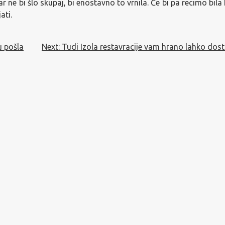
kar ne bi šlo skupaj, bi enostavno to vrnila. Če bi pa recimo bil
ati.
u pošla
Next:
Tudi Izola restavracije vam hrano lahko dost