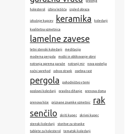
gradnja
holesterol
izbira ležišča
izgled obraza
keramika
izkušnje kupcev
koledarji
kvalitetna vzmetnica
lamelne zavese
letni stenski koledarji
meditacija
moderna pergola
moški in oblikovanje obrvi
notranja oprema garaže
notranji mir
nova postelja
nočni sprehod
odnos strank
osebna rast
pergola
pohodništvo v temi
poslovni koledarji
pravilno dihanje
prenova doma
rak
prenova hiše
priznane znamke vzmetnic
senčilo
skriti kupec
skrivni kupec
stenski koledarji
storitve za stranke
tablete za holesterol
tematski koledarji