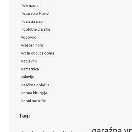
Televizorji
Tesarstvo Horjul
Toaletni papir
Toplotne črpalke
Vodovod
Vraščen noht
Vrt in okolica doma
Vzglavnik
Vzmetnica
Žaluzije
Zaščitna oblačila
Zobna kirurgija
Zobni mostički
Tagi
garažna v