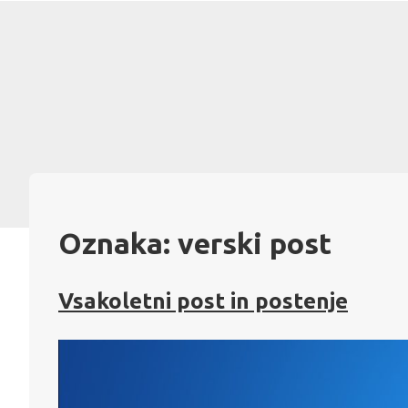
Skip
to
content
Oznaka:
verski post
Vsakoletni post in postenje