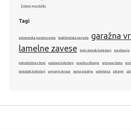
Zobni mostički
Tagi
garažna v
avtomatska garažna vrata
bioklimatska pergola
lamelne zavese
letni stenski koledarji
meditacija
pohodništvo v temi
poslovni koledarji
pravilno dihanje
prenova doma
pre
tematski koledarji
urejanje terase
varna gradnja
vzmetnica
zdravje
zdr