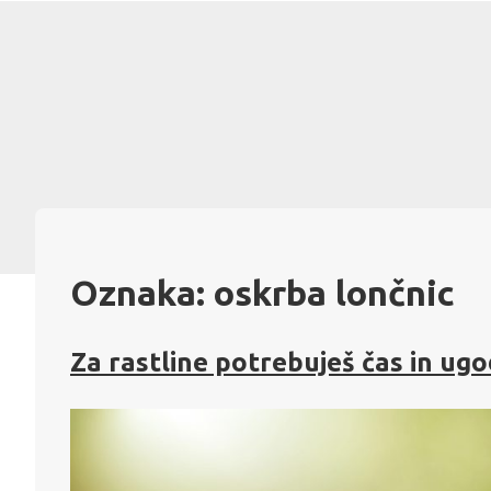
Skip
to
content
Oznaka:
oskrba lončnic
Za rastline potrebuješ čas in ug