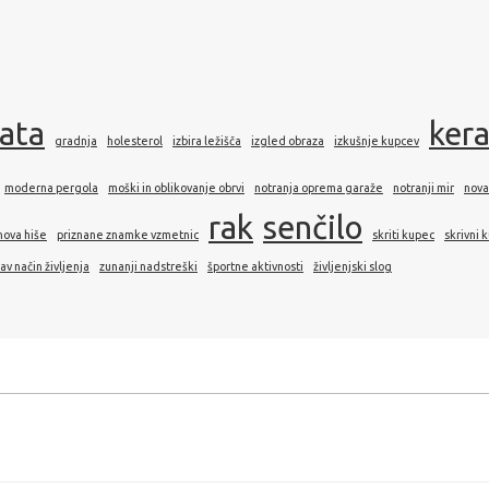
rata
ker
gradnja
holesterol
izbira ležišča
izgled obraza
izkušnje kupcev
moderna pergola
moški in oblikovanje obrvi
notranja oprema garaže
notranji mir
nova
rak
senčilo
nova hiše
priznane znamke vzmetnic
skriti kupec
skrivni 
av način življenja
zunanji nadstreški
športne aktivnosti
življenjski slog