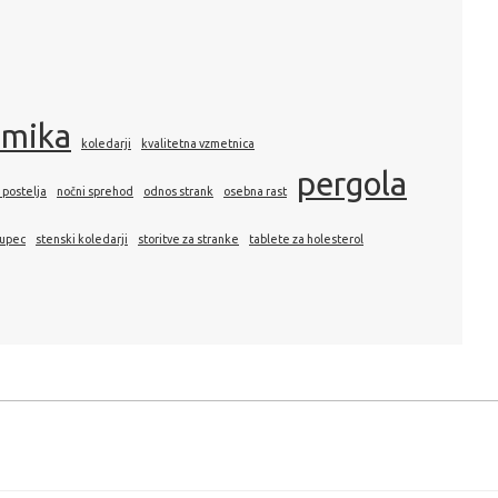
amika
koledarji
kvalitetna vzmetnica
pergola
 postelja
nočni sprehod
odnos strank
osebna rast
kupec
stenski koledarji
storitve za stranke
tablete za holesterol