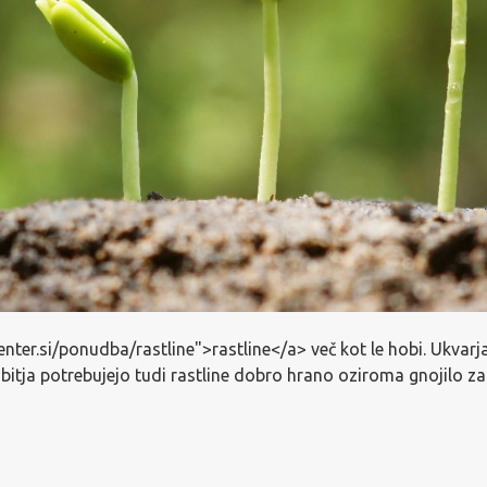
nter.si/ponudba/rastline">rastline</a> več kot le hobi. Ukvarj
 bitja potrebujejo tudi rastline dobro hrano oziroma gnojilo za