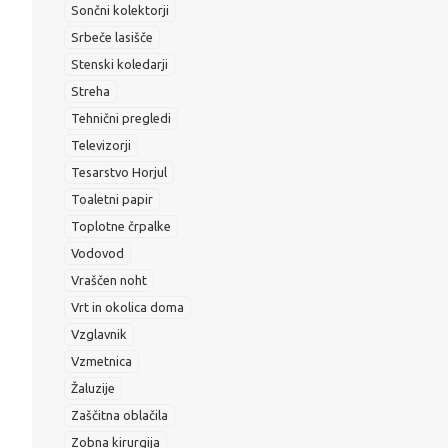
Sončni kolektorji
Srbeče lasišče
Stenski koledarji
Streha
Tehnični pregledi
Televizorji
Tesarstvo Horjul
Toaletni papir
Toplotne črpalke
Vodovod
Vraščen noht
Vrt in okolica doma
Vzglavnik
Vzmetnica
Žaluzije
Zaščitna oblačila
Zobna kirurgija