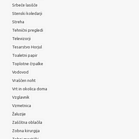
Srbeče lasišče
Stenski koledarji
Streha
Tehnični pregledi
Televizorji
Tesarstvo Horjul
Toaletni papir
Toplotne črpalke
Vodovod
Vraščen noht
Vrt in okolica doma
Vzglavnik
Vzmetnica
Žaluzije
Zaščitna oblačila
Zobna kirurgija