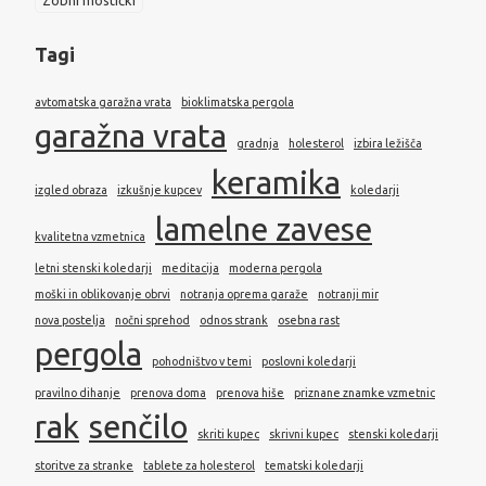
Zobni mostički
Tagi
avtomatska garažna vrata
bioklimatska pergola
garažna vrata
gradnja
holesterol
izbira ležišča
keramika
izgled obraza
izkušnje kupcev
koledarji
lamelne zavese
kvalitetna vzmetnica
letni stenski koledarji
meditacija
moderna pergola
moški in oblikovanje obrvi
notranja oprema garaže
notranji mir
nova postelja
nočni sprehod
odnos strank
osebna rast
pergola
pohodništvo v temi
poslovni koledarji
pravilno dihanje
prenova doma
prenova hiše
priznane znamke vzmetnic
rak
senčilo
skriti kupec
skrivni kupec
stenski koledarji
storitve za stranke
tablete za holesterol
tematski koledarji