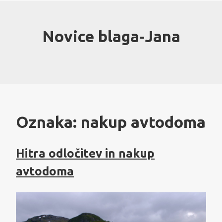
Skip
to
content
Novice blaga-Jana
Oznaka:
nakup avtodoma
Hitra odločitev in nakup
avtodoma