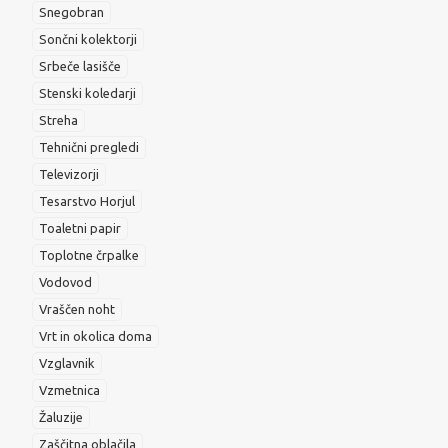
Snegobran
Sončni kolektorji
Srbeče lasišče
Stenski koledarji
Streha
Tehnični pregledi
Televizorji
Tesarstvo Horjul
Toaletni papir
Toplotne črpalke
Vodovod
Vraščen noht
Vrt in okolica doma
Vzglavnik
Vzmetnica
Žaluzije
Zaščitna oblačila