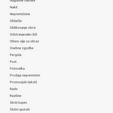
Naglavne svetilke
Nakit
Nepremičnine
Oblačila
Oblikovanje obrvi
Odstranjevalec ličil
Olivno olje za obraz
Osebne zgodbe
Pergola
Post
Potovalka
Prodaja nepremičnin
Promocijski tekstil
Rado
Rastline
Skriti kupec
Slušni aparati