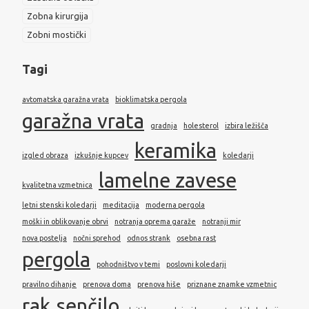
Zobna kirurgija
Zobni mostički
Tagi
avtomatska garažna vrata
bioklimatska pergola
garažna vrata
gradnja
holesterol
izbira ležišča
keramika
izgled obraza
izkušnje kupcev
koledarji
lamelne zavese
kvalitetna vzmetnica
letni stenski koledarji
meditacija
moderna pergola
moški in oblikovanje obrvi
notranja oprema garaže
notranji mir
nova postelja
nočni sprehod
odnos strank
osebna rast
pergola
pohodništvo v temi
poslovni koledarji
pravilno dihanje
prenova doma
prenova hiše
priznane znamke vzmetnic
rak
senčilo