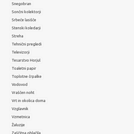
Snegobran
Sončni kolektorji
Srbeče lasišče
Stenski koledarji
Streha
Tehnični pregledi
Televizorji
Tesarstvo Horjul
Toaletni papir
Toplotne črpalke
Vodovod
Vraščen noht
Vrt in okolica doma
Vzglavnik
Vzmetnica
Žaluzije
Zaščitna oblačila