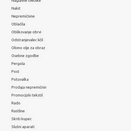
Naglavne svetilke
Nakit
Nepremičnine
Oblačila
Oblikovanje obrvi
Odstranjevalec ličil
Olivno olje za obraz
Osebne zgodbe
Pergola
Post
Potovalka
Prodaja nepremičnin
Promocijski tekstil
Rado
Rastline
Skriti kupec
Slušni aparati