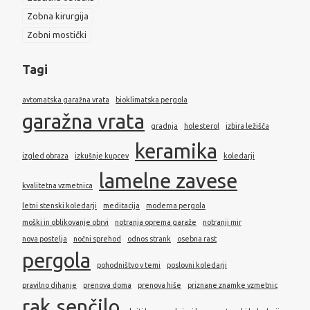
Zobna kirurgija
Zobni mostički
Tagi
avtomatska garažna vrata
bioklimatska pergola
garažna vrata
gradnja
holesterol
izbira ležišča
keramika
izgled obraza
izkušnje kupcev
koledarji
lamelne zavese
kvalitetna vzmetnica
letni stenski koledarji
meditacija
moderna pergola
moški in oblikovanje obrvi
notranja oprema garaže
notranji mir
nova postelja
nočni sprehod
odnos strank
osebna rast
pergola
pohodništvo v temi
poslovni koledarji
pravilno dihanje
prenova doma
prenova hiše
priznane znamke vzmetnic
rak
senčilo