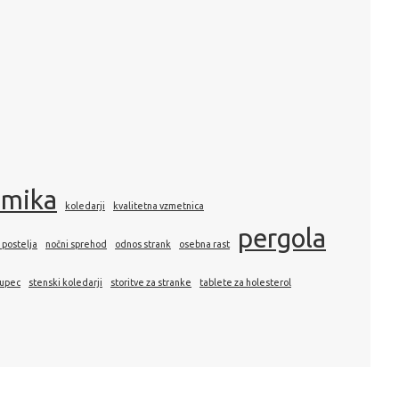
amika
koledarji
kvalitetna vzmetnica
pergola
 postelja
nočni sprehod
odnos strank
osebna rast
kupec
stenski koledarji
storitve za stranke
tablete za holesterol