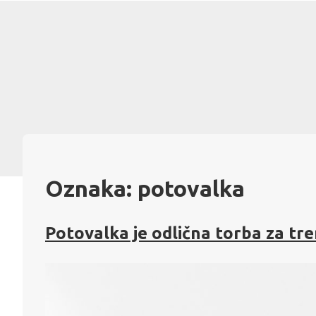
Skip
to
content
Oznaka:
potovalka
Potovalka je odlična torba za tr