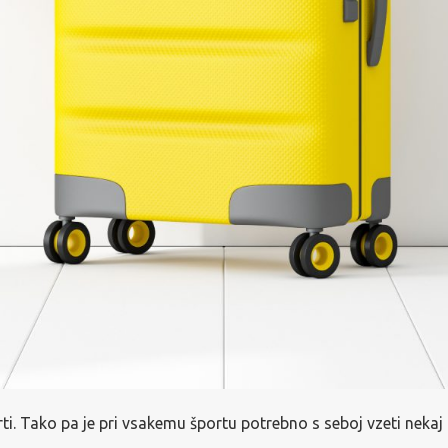
rti. Tako pa je pri vsakemu športu potrebno s seboj vzeti neka
u,…