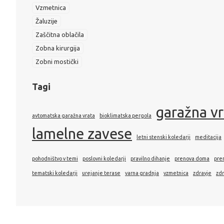
Vzmetnica
Žaluzije
Zaščitna oblačila
Zobna kirurgija
Zobni mostički
Tagi
garažna v
avtomatska garažna vrata
bioklimatska pergola
lamelne zavese
letni stenski koledarji
meditacija
pohodništvo v temi
poslovni koledarji
pravilno dihanje
prenova doma
pre
tematski koledarji
urejanje terase
varna gradnja
vzmetnica
zdravje
zdr