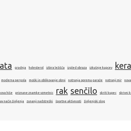
rata
ker
gradnja
holesterol
izbira ležišča
izgled obraza
izkušnje kupcev
moderna pergola
moški in oblikovanje obrvi
notranja oprema garaže
notranji mir
nova
rak
senčilo
nova hiše
priznane znamke vzmetnic
skriti kupec
skrivni 
av način življenja
zunanji nadstreški
športne aktivnosti
življenjski slog