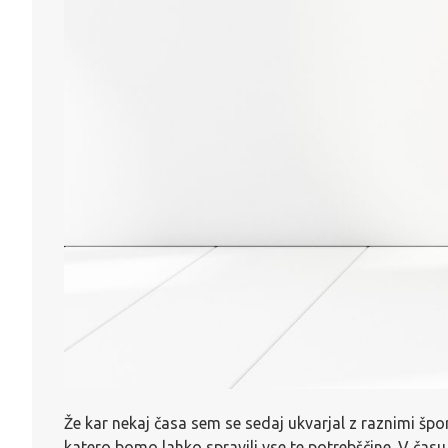
Že kar nekaj časa sem se sedaj ukvarjal z raznimi špo
katero bomo lahko spravili vse te potrebščine. V čas