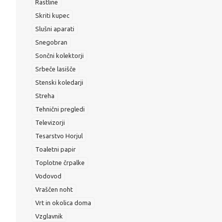
Rastline
Skriti kupec
Slušni aparati
Snegobran
Sončni kolektorji
Srbeče lasišče
Stenski koledarji
Streha
Tehnični pregledi
Televizorji
Tesarstvo Horjul
Toaletni papir
Toplotne črpalke
Vodovod
Vraščen noht
Vrt in okolica doma
Vzglavnik