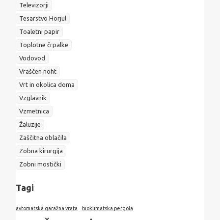
Televizorji
Tesarstvo Horjul
Toaletni papir
Toplotne črpalke
Vodovod
Vraščen noht
Vrt in okolica doma
Vzglavnik
Vzmetnica
Žaluzije
Zaščitna oblačila
Zobna kirurgija
Zobni mostički
Tagi
avtomatska garažna vrata
bioklimatska pergola