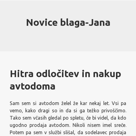
Skip
to
content
Novice blaga-Jana
Hitra odločitev in nakup
avtodoma
Sam sem si avtodom želel že kar nekaj let. Vsi pa
vemo, kako dragi so in da si ga težko privoščimo.
Tako sem včasih gledal po spletu, če bi videl, da kdo
ugodno prodaja avtodom. Nikoli nisem imel sreče.
Potem pa sem v službi slišal, da sodelavec prodaja