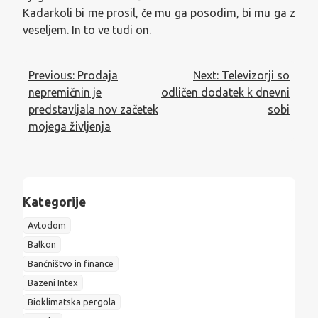
Kadarkoli bi me prosil, če mu ga posodim, bi mu ga z
veseljem. In to ve tudi on.
Navigacija
Previous:
Prodaja
Next:
Televizorji so
prispevka
nepremičnin je
odličen dodatek k dnevni
predstavljala nov začetek
sobi
mojega življenja
Kategorije
Avtodom
Balkon
Bančništvo in finance
Bazeni Intex
Bioklimatska pergola