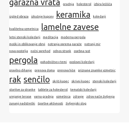
garažna vrata
gradnja
holesterol
izbira ležišča
keramika
izgled obraza
izkušnje kupcev
koledarji
lamelne zavese
kvalitetna vzmetnica
letni stenski koledarji
meditacija
moderna pergola
moški in oblikovanje obrvi
notranja oprema garaže
notranji mir
nova postelja
nočni sprehod
odnos strank
osebna rast
pergola
pohodništvo v temi
poslovni koledarji
pravilno dihanje
prenova doma
prenova hiše
priznane znamke vzmetnic
rak
senčilo
skriti kupec
skrivni kupec
stenski koledarji
storitve za stranke
tablete za holesterol
tematski koledarji
urejanje terase
varna gradnja
vzmetnica
zdravje
zdrav način življenja
zunanji nadstreški
športne aktivnosti
življenjski slog