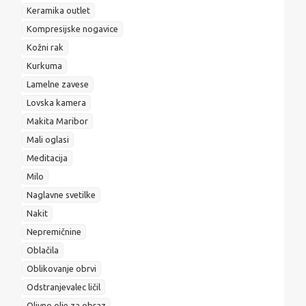
Keramika outlet
Kompresijske nogavice
Kožni rak
Kurkuma
Lamelne zavese
Lovska kamera
Makita Maribor
Mali oglasi
Meditacija
Milo
Naglavne svetilke
Nakit
Nepremičnine
Oblačila
Oblikovanje obrvi
Odstranjevalec ličil
Olivno olje za obraz