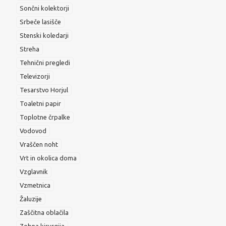
Sončni kolektorji
Srbeče lasišče
Stenski koledarji
Streha
Tehnični pregledi
Televizorji
Tesarstvo Horjul
Toaletni papir
Toplotne črpalke
Vodovod
Vraščen noht
Vrt in okolica doma
Vzglavnik
Vzmetnica
Žaluzije
Zaščitna oblačila