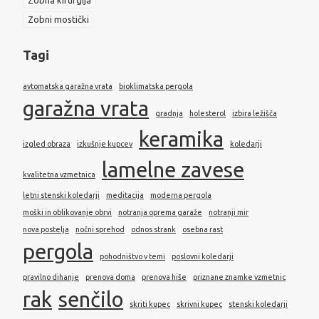
Zobna kirurgija
Zobni mostički
Tagi
avtomatska garažna vrata
bioklimatska pergola
garažna vrata
gradnja
holesterol
izbira ležišča
keramika
izgled obraza
izkušnje kupcev
koledarji
lamelne zavese
kvalitetna vzmetnica
letni stenski koledarji
meditacija
moderna pergola
moški in oblikovanje obrvi
notranja oprema garaže
notranji mir
nova postelja
nočni sprehod
odnos strank
osebna rast
pergola
pohodništvo v temi
poslovni koledarji
pravilno dihanje
prenova doma
prenova hiše
priznane znamke vzmetnic
rak
senčilo
skriti kupec
skrivni kupec
stenski koledarji