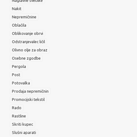
Naglavne svetilke
Nakit
Nepremičnine
Oblačila
Oblikovanje obrvi
Odstranjevalec ličil
Olivno olje za obraz
Osebne zgodbe
Pergola
Post
Potovalka
Prodaja nepremičnin
Promocijski tekstil
Rado
Rastline
Skriti kupec
Slušni aparati