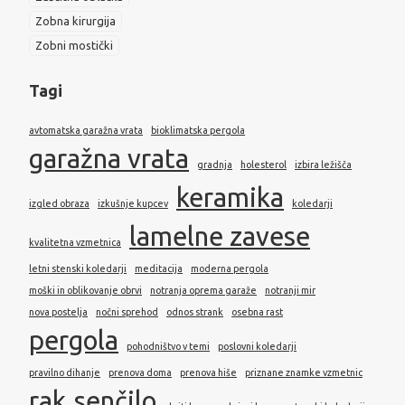
Zobna kirurgija
Zobni mostički
Tagi
avtomatska garažna vrata
bioklimatska pergola
garažna vrata
gradnja
holesterol
izbira ležišča
keramika
izgled obraza
izkušnje kupcev
koledarji
lamelne zavese
kvalitetna vzmetnica
letni stenski koledarji
meditacija
moderna pergola
moški in oblikovanje obrvi
notranja oprema garaže
notranji mir
nova postelja
nočni sprehod
odnos strank
osebna rast
pergola
pohodništvo v temi
poslovni koledarji
pravilno dihanje
prenova doma
prenova hiše
priznane znamke vzmetnic
rak
senčilo