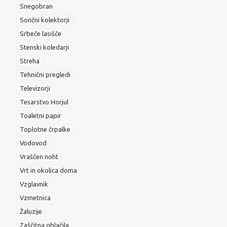
Snegobran
Sončni kolektorji
Srbeče lasišče
Stenski koledarji
Streha
Tehnični pregledi
Televizorji
Tesarstvo Horjul
Toaletni papir
Toplotne črpalke
Vodovod
Vraščen noht
Vrt in okolica doma
Vzglavnik
Vzmetnica
Žaluzije
Zaščitna oblačila