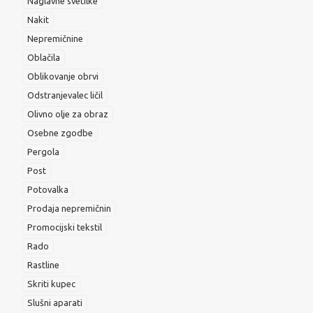
Naglavne svetilke
Nakit
Nepremičnine
Oblačila
Oblikovanje obrvi
Odstranjevalec ličil
Olivno olje za obraz
Osebne zgodbe
Pergola
Post
Potovalka
Prodaja nepremičnin
Promocijski tekstil
Rado
Rastline
Skriti kupec
Slušni aparati