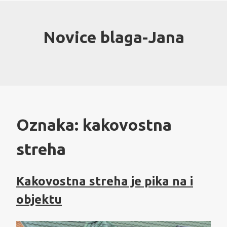
Skip
to
content
Novice blaga-Jana
Oznaka:
kakovostna
streha
Kakovostna streha je pika na i
objektu