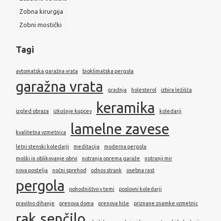
Zobna kirurgija
Zobni mostički
Tagi
avtomatska garažna vrata
bioklimatska pergola
garažna vrata
gradnja
holesterol
izbira ležišča
keramika
izgled obraza
izkušnje kupcev
koledarji
lamelne zavese
kvalitetna vzmetnica
letni stenski koledarji
meditacija
moderna pergola
moški in oblikovanje obrvi
notranja oprema garaže
notranji mir
nova postelja
nočni sprehod
odnos strank
osebna rast
pergola
pohodništvo v temi
poslovni koledarji
pravilno dihanje
prenova doma
prenova hiše
priznane znamke vzmetnic
rak
senčilo