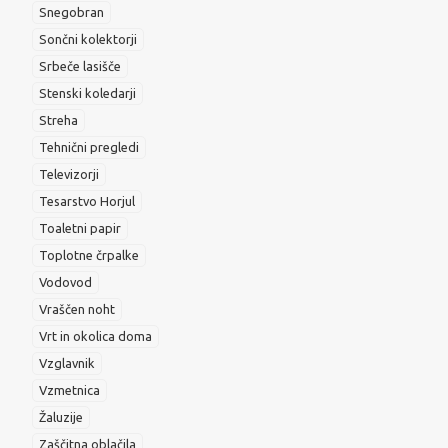
Snegobran
Sončni kolektorji
Srbeče lasišče
Stenski koledarji
Streha
Tehnični pregledi
Televizorji
Tesarstvo Horjul
Toaletni papir
Toplotne črpalke
Vodovod
Vraščen noht
Vrt in okolica doma
Vzglavnik
Vzmetnica
Žaluzije
Zaščitna oblačila