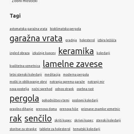
Zobni mostički
Tagi
avtomatska garažna vrata
bioklimatska pergola
garažna vrata
gradnja
holesterol
izbira ležišča
keramika
izgled obraza
izkušnje kupcev
koledarji
lamelne zavese
kvalitetna vzmetnica
letni stenski koledarji
meditacija
moderna pergola
moški in oblikovanje obrvi
notranja oprema garaže
notranji mir
nova postelja
nočni sprehod
odnos strank
osebna rast
pergola
pohodništvo v temi
poslovni koledarji
pravilno dihanje
prenova doma
prenova hiše
priznane znamke vzmetnic
rak
senčilo
skriti kupec
skrivni kupec
stenski koledarji
storitve za stranke
tablete za holesterol
tematski koledarji