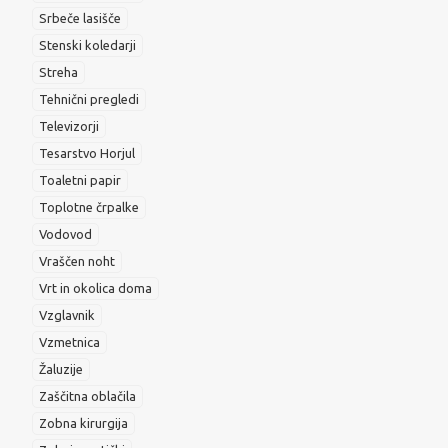
Srbeče lasišče
Stenski koledarji
Streha
Tehnični pregledi
Televizorji
Tesarstvo Horjul
Toaletni papir
Toplotne črpalke
Vodovod
Vraščen noht
Vrt in okolica doma
Vzglavnik
Vzmetnica
Žaluzije
Zaščitna oblačila
Zobna kirurgija