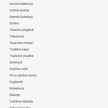
Sončni kolektorji
Srbeče lasišče
Stenski koledarji
Streha
Tehnični pregledi
Televizorji
Tesarstvo Horjul
Toaletni papir
Toplotne črpalke
Vodovod
Vraščen noht
Vrt in okolica doma
Vzglavnik
Vzmetnica
Žaluzije
Zaščitna oblačila
Zobna kirurgija