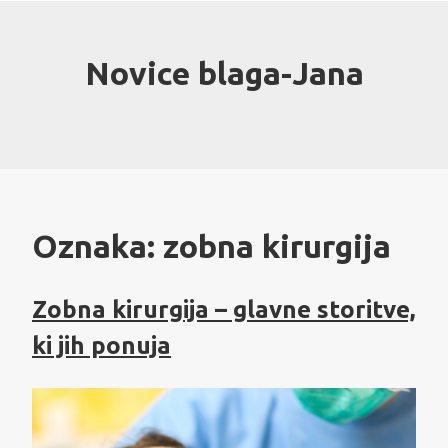
Skip
to
content
Novice blaga-Jana
Oznaka:
zobna kirurgija
Zobna kirurgija – glavne storitve,
ki jih ponuja