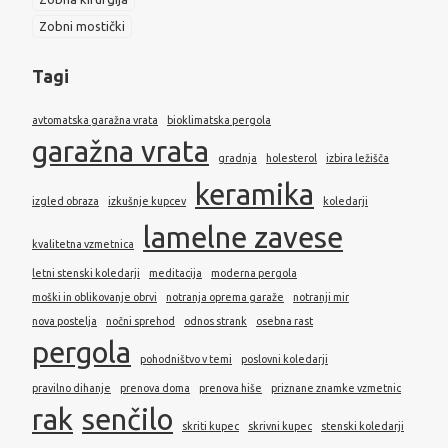
Zobni mostički
Tagi
avtomatska garažna vrata
bioklimatska pergola
garažna vrata
gradnja
holesterol
izbira ležišča
keramika
izgled obraza
izkušnje kupcev
koledarji
lamelne zavese
kvalitetna vzmetnica
letni stenski koledarji
meditacija
moderna pergola
moški in oblikovanje obrvi
notranja oprema garaže
notranji mir
nova postelja
nočni sprehod
odnos strank
osebna rast
pergola
pohodništvo v temi
poslovni koledarji
pravilno dihanje
prenova doma
prenova hiše
priznane znamke vzmetnic
rak
senčilo
skriti kupec
skrivni kupec
stenski koledarji