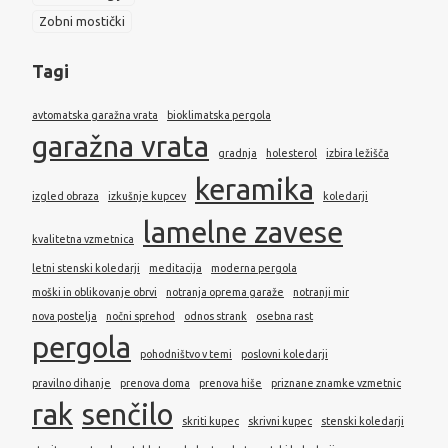
Zobni mostički
Tagi
avtomatska garažna vrata
bioklimatska pergola
garažna vrata
gradnja
holesterol
izbira ležišča
keramika
izgled obraza
izkušnje kupcev
koledarji
lamelne zavese
kvalitetna vzmetnica
letni stenski koledarji
meditacija
moderna pergola
moški in oblikovanje obrvi
notranja oprema garaže
notranji mir
nova postelja
nočni sprehod
odnos strank
osebna rast
pergola
pohodništvo v temi
poslovni koledarji
pravilno dihanje
prenova doma
prenova hiše
priznane znamke vzmetnic
rak
senčilo
skriti kupec
skrivni kupec
stenski koledarji