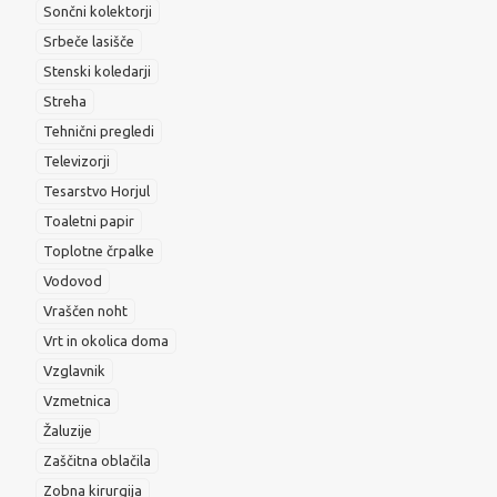
Sončni kolektorji
Srbeče lasišče
Stenski koledarji
Streha
Tehnični pregledi
Televizorji
Tesarstvo Horjul
Toaletni papir
Toplotne črpalke
Vodovod
Vraščen noht
Vrt in okolica doma
Vzglavnik
Vzmetnica
Žaluzije
Zaščitna oblačila
Zobna kirurgija