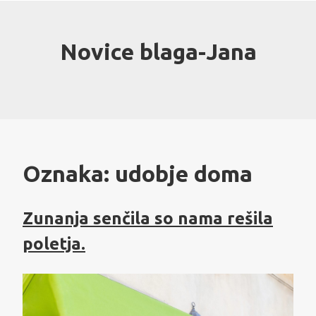
Skip
to
content
Novice blaga-Jana
Oznaka:
udobje doma
Zunanja senčila so nama rešila
poletja.