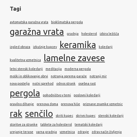
Tagi
avtomatska garažna vrata
bioklimatska pergola
garažna vrata
gradnja
holesterol
izbira ležišča
keramika
izgled obraza
izkušnje kupcev
koledarji
lamelne zavese
kvalitetna vzmetnica
letni stenski koledarji
meditacija
moderna pergola
moški in oblikovanje obrvi
notranja oprema garaže
notranji mir
nova postelja
nočni sprehod
odnos strank
osebna rast
pergola
pohodništvo v temi
poslovni koledarji
pravilno dihanje
prenova doma
prenova hiše
priznane znamke vzmetnic
rak
senčilo
skriti kupec
skrivni kupec
stenski koledarji
storitve za stranke
tablete za holesterol
tematski koledarji
urejanje terase
varna gradnja
vzmetnica
zdravje
zdrav način življenja