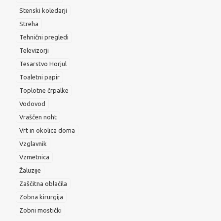
Stenski koledarji
Streha
Tehnični pregledi
Televizorji
Tesarstvo Horjul
Toaletni papir
Toplotne črpalke
Vodovod
Vraščen noht
Vrt in okolica doma
Vzglavnik
Vzmetnica
Žaluzije
Zaščitna oblačila
Zobna kirurgija
Zobni mostički