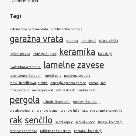
Zobni mostički
Tagi
avtomatska garažna vrata
bioklimatska pergola
garažna vrata
gradnja
holesterol
izbira ležišča
keramika
izgled obraza
izkušnje kupcev
koledarji
lamelne zavese
kvalitetna vzmetnica
letni stenski koledarji
meditacija
moderna pergola
moški in oblikovanje obrvi
notranja oprema garaže
notranji mir
nova postelja
nočni sprehod
odnos strank
osebna rast
pergola
pohodništvo v temi
poslovni koledarji
pravilno dihanje
prenova doma
prenova hiše
priznane znamke vzmetnic
rak
senčilo
skriti kupec
skrivni kupec
stenski koledarji
storitve za stranke
tablete za holesterol
tematski koledarji