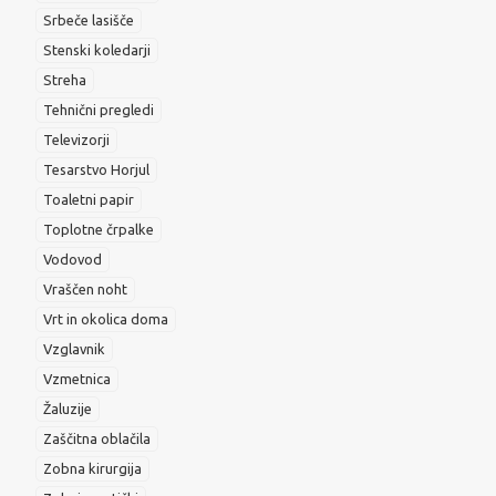
Srbeče lasišče
Stenski koledarji
Streha
Tehnični pregledi
Televizorji
Tesarstvo Horjul
Toaletni papir
Toplotne črpalke
Vodovod
Vraščen noht
Vrt in okolica doma
Vzglavnik
Vzmetnica
Žaluzije
Zaščitna oblačila
Zobna kirurgija