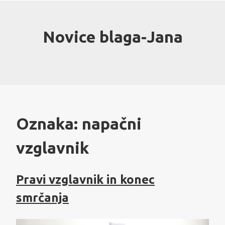
Skip
to
content
Novice blaga-Jana
Oznaka:
napačni
vzglavnik
Pravi vzglavnik in konec
smrčanja