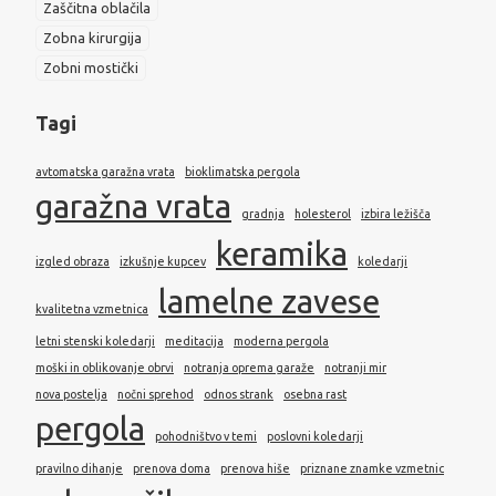
Zaščitna oblačila
Zobna kirurgija
Zobni mostički
Tagi
avtomatska garažna vrata
bioklimatska pergola
garažna vrata
gradnja
holesterol
izbira ležišča
keramika
izgled obraza
izkušnje kupcev
koledarji
lamelne zavese
kvalitetna vzmetnica
letni stenski koledarji
meditacija
moderna pergola
moški in oblikovanje obrvi
notranja oprema garaže
notranji mir
nova postelja
nočni sprehod
odnos strank
osebna rast
pergola
pohodništvo v temi
poslovni koledarji
pravilno dihanje
prenova doma
prenova hiše
priznane znamke vzmetnic