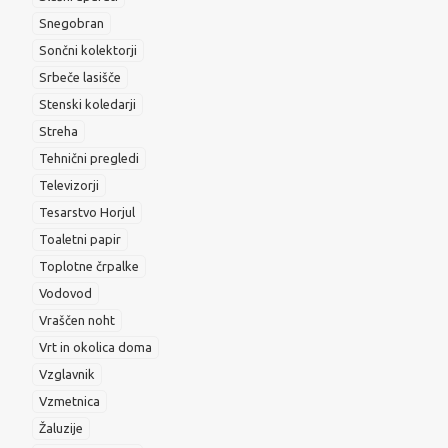
Snegobran
Sončni kolektorji
Srbeče lasišče
Stenski koledarji
Streha
Tehnični pregledi
Televizorji
Tesarstvo Horjul
Toaletni papir
Toplotne črpalke
Vodovod
Vraščen noht
Vrt in okolica doma
Vzglavnik
Vzmetnica
Žaluzije