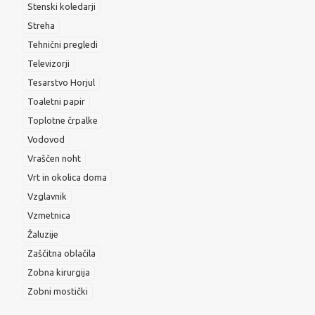
Stenski koledarji
Streha
Tehnični pregledi
Televizorji
Tesarstvo Horjul
Toaletni papir
Toplotne črpalke
Vodovod
Vraščen noht
Vrt in okolica doma
Vzglavnik
Vzmetnica
Žaluzije
Zaščitna oblačila
Zobna kirurgija
Zobni mostički