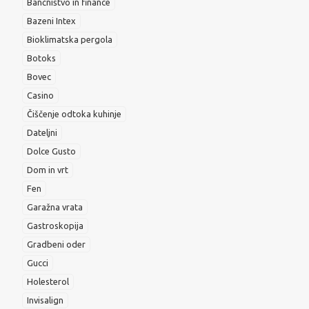
Bančništvo in finance
Bazeni Intex
Bioklimatska pergola
Botoks
Bovec
Casino
Čiščenje odtoka kuhinje
Dateljni
Dolce Gusto
Dom in vrt
Fen
Garažna vrata
Gastroskopija
Gradbeni oder
Gucci
Holesterol
Invisalign