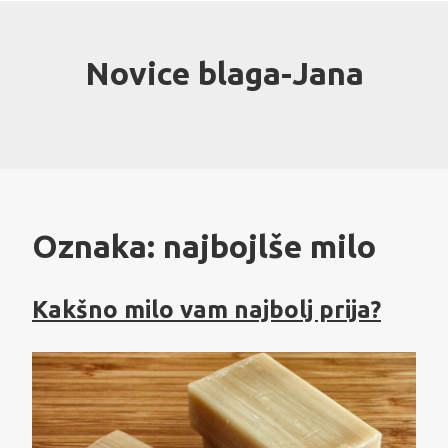
Skip
to
content
Novice blaga-Jana
Oznaka:
najbojlše milo
Kakšno milo vam najbolj prija?