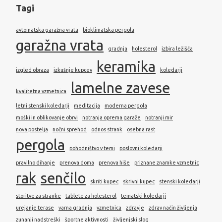
Tagi
avtomatska garažna vrata
bioklimatska pergola
garažna vrata
gradnja
holesterol
izbira ležišča
keramika
izgled obraza
izkušnje kupcev
koledarji
lamelne zavese
kvalitetna vzmetnica
letni stenski koledarji
meditacija
moderna pergola
moški in oblikovanje obrvi
notranja oprema garaže
notranji mir
nova postelja
nočni sprehod
odnos strank
osebna rast
pergola
pohodništvo v temi
poslovni koledarji
pravilno dihanje
prenova doma
prenova hiše
priznane znamke vzmetnic
rak
senčilo
skriti kupec
skrivni kupec
stenski koledarji
storitve za stranke
tablete za holesterol
tematski koledarji
urejanje terase
varna gradnja
vzmetnica
zdravje
zdrav način življenja
zunanji nadstreški
športne aktivnosti
življenjski slog