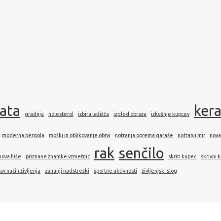
rata
ker
gradnja
holesterol
izbira ležišča
izgled obraza
izkušnje kupcev
moderna pergola
moški in oblikovanje obrvi
notranja oprema garaže
notranji mir
nova
rak
senčilo
nova hiše
priznane znamke vzmetnic
skriti kupec
skrivni 
av način življenja
zunanji nadstreški
športne aktivnosti
življenjski slog