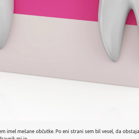
m imel mešane občutke. Po eni strani sem bil vesel, da obstaja
zdravnik mi je…