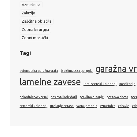
Vzmetnica
Žaluzije
Zaščitna oblačila
Zobna kirurgija
Zobni mostički
Tagi
garažna v
avtomatska garažna vrata
bioklimatska pergola
lamelne zavese
letni stenski koledarji
meditacija
pohodništvo v temi
poslovni koledarji
pravilno dihanje
prenova doma
pre
tematski koledarji
urejanje terase
varna gradnja
vzmetnica
zdravje
zdr