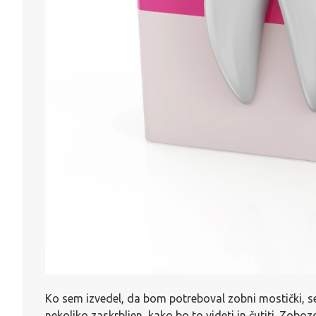
Ko sem izvedel, da bom potreboval zobni mostički, se
nekoliko zaskrbljen, kako bo to videti in čutiti. Zobo