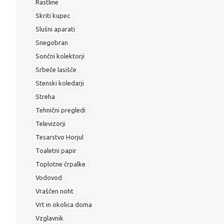
Rastline
Skriti kupec
Slušni aparati
Snegobran
Sončni kolektorji
Srbeče lasišče
Stenski koledarji
Streha
Tehnični pregledi
Televizorji
Tesarstvo Horjul
Toaletni papir
Toplotne črpalke
Vodovod
Vraščen noht
Vrt in okolica doma
Vzglavnik