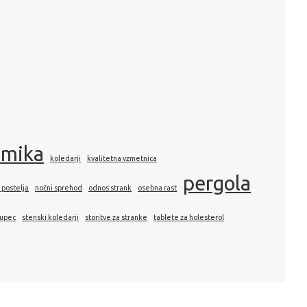
amika
koledarji
kvalitetna vzmetnica
pergola
 postelja
nočni sprehod
odnos strank
osebna rast
kupec
stenski koledarji
storitve za stranke
tablete za holesterol