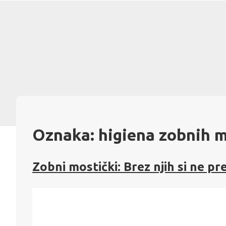
Skip
to
content
Oznaka:
higiena zobnih 
Zobni mostički: Brez njih si ne pr