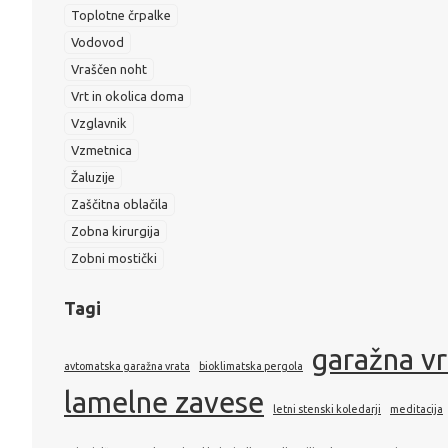
Toplotne črpalke
Vodovod
Vraščen noht
Vrt in okolica doma
Vzglavnik
Vzmetnica
Žaluzije
Zaščitna oblačila
Zobna kirurgija
Zobni mostički
Tagi
garažna v
avtomatska garažna vrata
bioklimatska pergola
lamelne zavese
letni stenski koledarji
meditacija