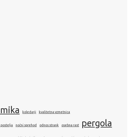
amika
koledarji
kvalitetna vzmetnica
pergola
 postelja
nočni sprehod
odnos strank
osebna rast