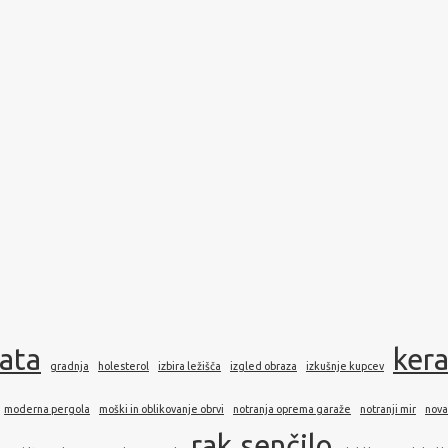
rata
ker
gradnja
holesterol
izbira ležišča
izgled obraza
izkušnje kupcev
moderna pergola
moški in oblikovanje obrvi
notranja oprema garaže
notranji mir
nova
rak
senčilo